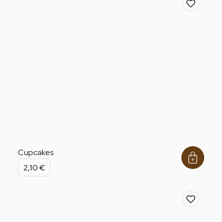
Cupcakes
2,10
€