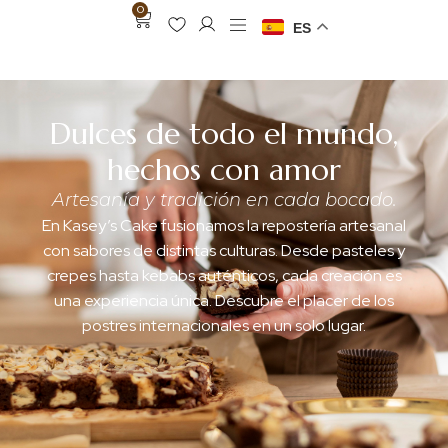
0
ES
Dulces de todo el mundo,
hechos con amor
Artesanía y tradición en cada bocado.
En Kasey’s Cake fusionamos la repostería artesanal
con sabores de distintas culturas. Desde pasteles y
crepes hasta kebabs auténticos, cada creación es
una experiencia única. Descubre el placer de los
postres internacionales en un solo lugar.