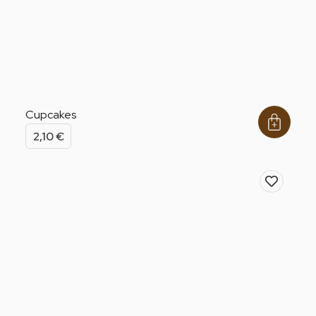
Cupcakes
2,10
€